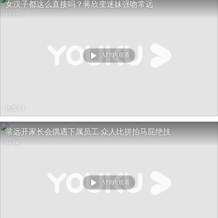
女汉子都这么直接吗？蒋欣变迷妹强吻常远
17:25
APP内观看
热度 73
常远开家长会偶遇下属员工 众人比拼拍马屁绝技
04:04
APP内观看