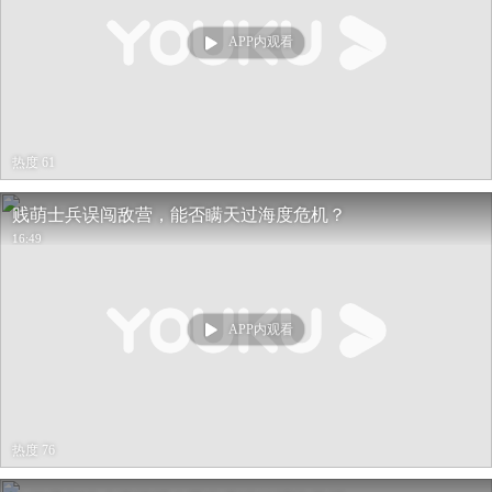
APP内观看
热度 61
贱萌士兵误闯敌营，能否瞒天过海度危机？
16:49
APP内观看
热度 76