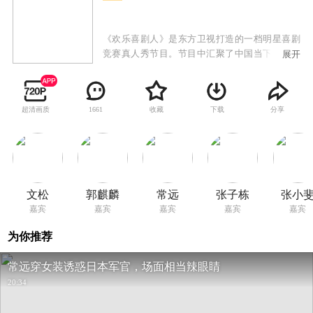
《欢乐喜剧人》是东方卫视打造的一档明星喜剧
竞赛真人秀节目。节目中汇聚了中国当下有名的
展开
喜剧笑星，致力于呈现中国盛大的喜剧盛宴。
超清画质
收藏
下载
分享
1661
文松
郭麒麟
常远
张子栋
张小
嘉宾
嘉宾
嘉宾
嘉宾
嘉宾
为你推荐
常远穿女装诱惑日本军官，场面相当辣眼睛
20:34