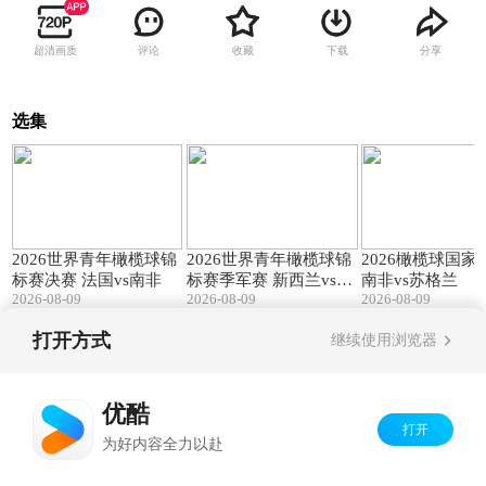
超清画质
评论
收藏
下载
分享
选集
139:23
140:25
2026世界青年橄榄球锦
2026世界青年橄榄球锦
2026橄榄球国家
标赛决赛 法国vs南非
标赛季军赛 新西兰vs英
南非vs苏格兰
2026-08-09
2026-08-09
2026-08-09
格兰
打开方式
继续使用浏览器
Copyright©
2026
优酷 youku.com
版权所有
京ICP备06050721号-1
优酷
打开
为好内容全力以赴