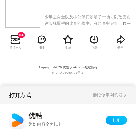
少年主角金以及小伙伴们参加了一场可以改变命
运实现愿望的比赛的故事。在比赛中金和他的小
展开
伙伴们团结一致不断冒险客服困难战胜了一个又
一个敌人，来到了异常强大的对手面前，他们的
命运将会如何发展？随着大赛中各怀心思的参赛
超清画质
收藏
下载
分享
494
者们之间的角逐，比赛的走向又会发生哪些改变
呢？
Copyright©
2026
优酷 youku.com
版权所有
京ICP备06050721号-1
打开方式
继续使用浏览器
优酷
打开
为好内容全力以赴