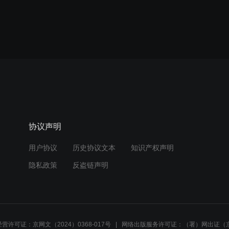
协议声明
用户协议
历史协议文本
知识产权声明
隐私政策
反盗链声明
营许可证：京网文（2024）0368-017号
网络出版服务许可证：（署）网出证（京