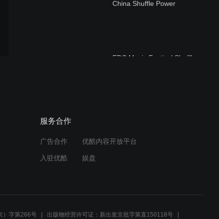
China Shuffle Power
EDC Music Festival Shuffle
TEAM
Wind vs Fini 16强 北美
服务合作
Shuffle大赛
广告合作
优酷内容开放平台
入驻优酷
娱盘
Kid vs Veronika 16强 北美
Shuffle大赛
）字第266号
出版物经营许可证：新出发京批字第直150118号