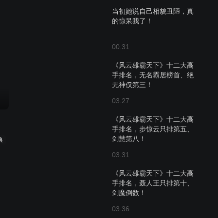
当初她说自己相貌丑陋，真
的惊呆我了！
00:31
《风云雄霸天下》十二大高
手排名，无名霸居榜首、绝
无神仅第三！
03:27
《风云雄霸天下》十二大高
手排名，步惊云只排第五、
剑慧第八！
典
03:31
《风云雄霸天下》十二大高
手排名，聂人王只排第十、
剑魔倒数！
03:36