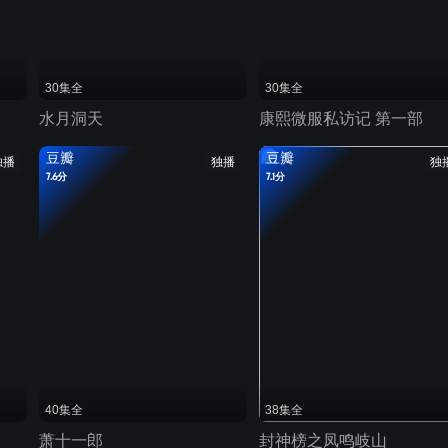
30集全
30集全
水月洞天
康熙微服私访记 第一部
豆瓣
豆瓣
独播
独播
独
7.6分
7.1分
40集全
38集全
萧十一郎
封神榜之凤鸣岐山