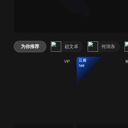
为你推荐
赵文卓
何润东
豆瓣
VIP
7.6分