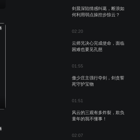
剑晨深陷情感纠葛，断浪如
何利用弱点操控步惊云？
播
02:20
云师兄决心完成使命，面临
困难也要见孔慈
01:55
傲少庄主强行夺剑，剑贪誓
死守护宝物
01:51
风云的三观有多炸裂，欺负
童年的我不懂事！
播
02:07