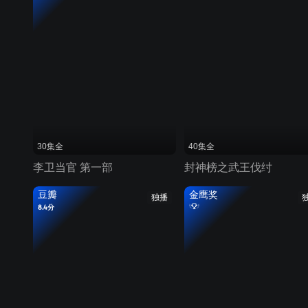
30集全
40集全
李卫当官 第一部
封神榜之武王伐纣
豆瓣
金鹰奖
独播
8.4分