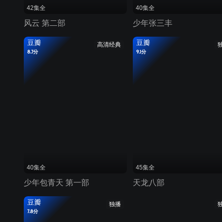
42集全
40集全
风云 第二部
少年张三丰
豆瓣
豆瓣
高清经典
8.7分
9.1分
40集全
45集全
少年包青天 第一部
天龙八部
豆瓣
独播
7.8分