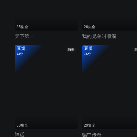
35集全
26集全
天下第一
我的兄弟叫顺溜
豆瓣
豆瓣
独播
7.7分
7.4分
50集全
20集全
神话
骗中传奇