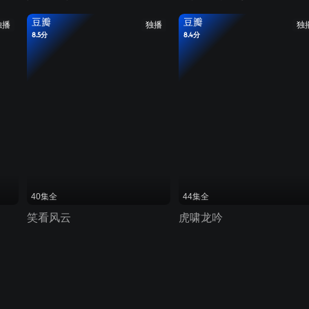
豆瓣
豆瓣
独播
独播
独
8.5分
8.4分
40集全
44集全
笑看风云
虎啸龙吟