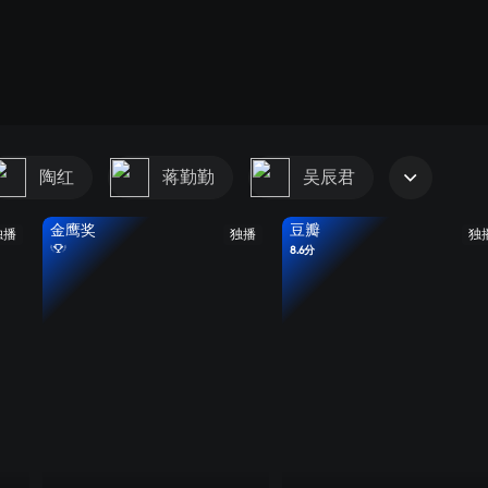
陶红
蒋勤勤
吴辰君
金鹰奖
豆瓣
独播
独播
独
8.6分