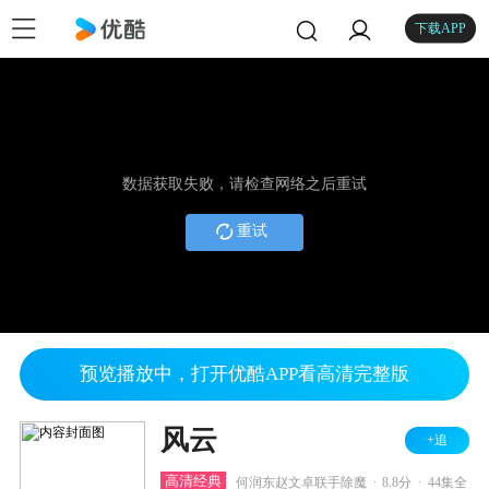
下载APP
数据获取失败，请检查网络之后重试
重试
预览播放中，打开优酷APP看高清完整版
风云
+追
.
.
高清经典
何润东赵文卓联手除魔
8.8分
44集全