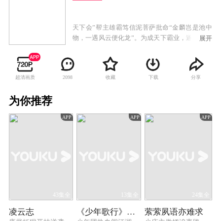
天下会”帮主雄霸笃信泥菩萨批命“金麟岂是池中
物，一遇风云便化龙”。为成天下霸业，遂收步惊
展开
云、聂风为徒。而与聂风同入“天下会”的断浪却
只能充当杂役，心怀不服的断浪不久即投奔堪
与“天下会”匹敌的“无双城”。聂风受命雄霸入"无
超清画质
收藏
下载
分享
2098
双城"密探，与侠女明月在较量中互生情愫，聂风
欲在明月成亲之夜将其带走，反遭"无双城"众合力
为你推荐
围杀，聂风明月一展"倾城之恋"剑威令"无双城"毁
于一旦，明月也葬身万丈深渊。
APP
APP
APP
43集全
13集全
24集全
凌云志
《少年歌行》回顾特辑
萦萦夙语亦难求