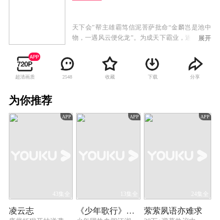
天下会”帮主雄霸笃信泥菩萨批命“金麟岂是池中
物，一遇风云便化龙”。为成天下霸业，遂收步惊
展开
云、聂风为徒。而与聂风同入“天下会”的断浪却
只能充当杂役，心怀不服的断浪不久即投奔堪
与“天下会”匹敌的“无双城”。聂风受命雄霸入"无
超清画质
收藏
下载
分享
2548
双城"密探，与侠女明月在较量中互生情愫，聂风
欲在明月成亲之夜将其带走，反遭"无双城"众合力
为你推荐
围杀，聂风明月一展"倾城之恋"剑威令"无双城"毁
于一旦，明月也葬身万丈深渊。
APP
APP
APP
43集全
13集全
24集全
凌云志
《少年歌行》回顾特辑
萦萦夙语亦难求