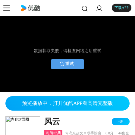
下载APP
数据获取失败，请检查网络之后重试
重试
预览播放中，打开优酷APP看高清完整版
风云
+追
.
.
高清经典
何润东赵文卓联手除魔
8.8分
44集全