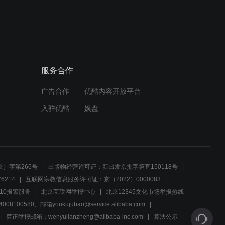
00:44
女徒弟恋上高冷师父！关宏
峰离开警队，周舒桐依依不
舍
服务合作
01:13
广告合作
优酷内容开放平台
这真的是刑侦剧吗？这明明
是说群口相声的喜剧吧！
入驻优酷
娱盘
00:51
意想不到的反差萌！血气方
刚徐师傅！
）字第266号
出版物经营许可证：新出发京批字第直150118号
6214
互联网宗教信息服务许可证：京（2022）0000083
01:33
10报警服务
北京互联网举报中心
北京12345文化市场举报热线
00580、邮箱youkujubao@service.alibaba.com
爸妈眼中的电视剧VS我眼中
的电视剧
廉正举报邮箱：wenyulianzheng@alibaba-inc.com
算法公示