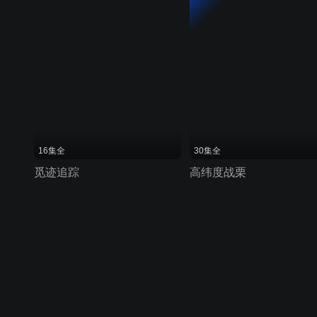
16集全
30集全
觅迹追踪
高纬度战栗