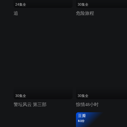
24集全
30集全
追
危险旅程
30集全
30集全
警坛风云 第三部
惊情48小时
豆瓣
8.5分