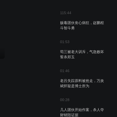
115:44
贩毒团伙丧心病狂，赵鹏程
斗智斗勇
01:53
苟三被老大训斥，气急败坏
誓杀郑玉
01:46
老吕失踪原料被抢走，万炎
斌怀疑是博士所为
00:28
几人团伙开始作案，杀人夺
财销毁证据