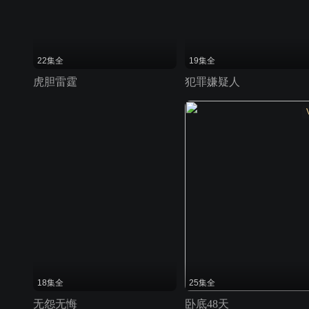
22集全
19集全
虎胆雷霆
犯罪嫌疑人
18集全
25集全
无怨无悔
卧底48天