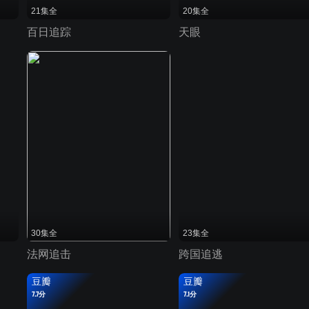
21集全
20集全
百日追踪
天眼
30集全
23集全
法网追击
跨国追逃
豆瓣
豆瓣
7.7分
7.1分