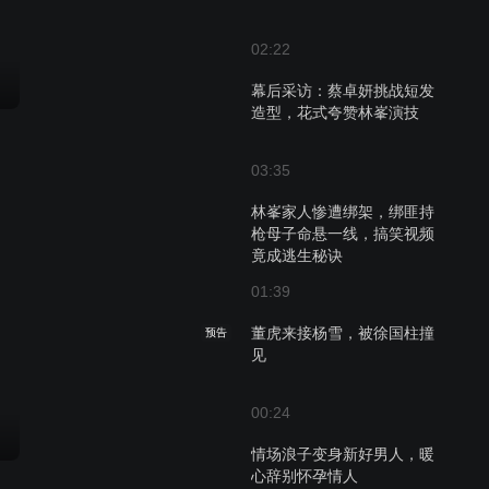
02:22
幕后采访：蔡卓妍挑战短发
造型，花式夸赞林峯演技
03:35
林峯家人惨遭绑架，绑匪持
枪母子命悬一线，搞笑视频
竟成逃生秘诀
01:39
董虎来接杨雪，被徐国柱撞
预告
见
00:24
情场浪子变身新好男人，暖
心辞别怀孕情人