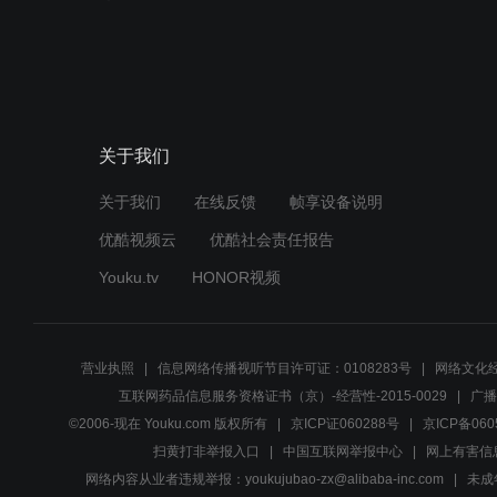
关于我们
关于我们
在线反馈
帧享设备说明
优酷视频云
优酷社会责任报告
Youku.tv
HONOR视频
营业执照
信息网络传播视听节目许可证：0108283号
网络文化经
互联网药品信息服务资格证书（京）-经营性-2015-0029
广播
©2006-现在 Youku.com 版权所有
京ICP证060288号
京ICP备060
扫黄打非举报入口
中国互联网举报中心
网上有害信
网络内容从业者违规举报：youkujubao-zx@alibaba-inc.com
未成年