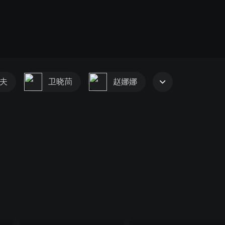
夫
卫晓茼
赵娜娜