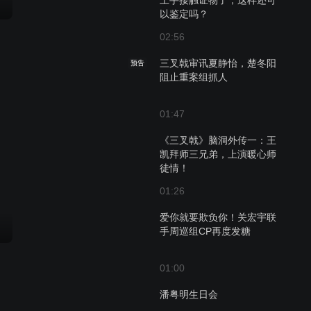
上手接触证物了，这样还可
以鉴定吗？
02:56
三叉戟审讯夏静怡，楚冬阳
预告
阻止重案组抓人
01:47
《三叉戟》脑洞外传一：王
凯拜师三兄弟，上演暖心师
徒情！
01:26
爱你就要欺负你！关宏宇联
手周巡组CP再度发糖
01:00
潘粤明生日会