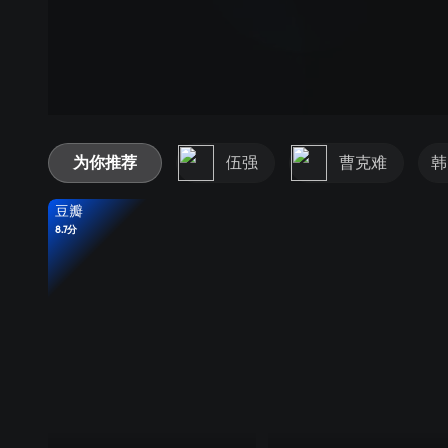
为你推荐
伍强
曹克难
韩
豆瓣
8.7分