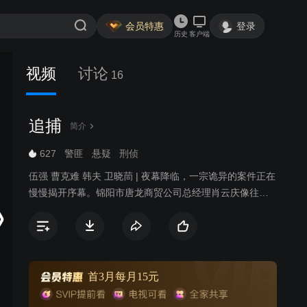
会员特惠
登录
历史
客户端
视频
讨论
16
追捕
简介
627
警匪
悬疑
刑侦
伍强 曹克难 韩夫 卫晓茼 | 夜幕降临，一宗诡异的案件正在
慢慢揭开序幕。锦阳市唐龙商贸公司总经理肖云庆像往常
一样悄无声息的离开了情人韦彩华的家，就在他走进电梯
的同时，一个与他穿戴完全一致的男人掏出了打开韦彩华
家门的钥匙，一声凄惨的叫喊声撕裂了繁华小区寂静的
夜。刑警队正面临着前所未有的挑战，精英们将会如何解
决这场危机？
首3月每月15元