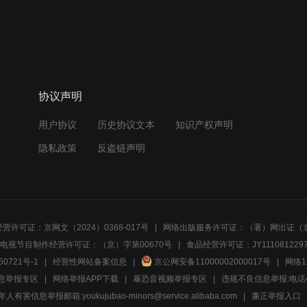
协议声明
用户协议
历史协议文本
知识产权声明
隐私政策
反盗链声明
营许可证：京网文（2024）0368-017号
网络出版服务许可证：（署）网出证（京
电视节目制作经营许可证：（京）字第00670号
食品经营许可证：JY1110812297
50721号-1
经营性网站备案信息
京公网安备11000002000017号
网络1
息举报专区
网络举报APP下载
暴恐音视频举报专区
违规不良信息举报:电话40081
人有害信息举报邮箱:youkujubao-minors@service.alibaba.com
廉正举报入口