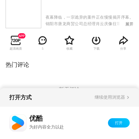
夜幕降临，一宗诡异的案件正在慢慢揭开序幕。
锦阳市唐龙商贸公司总经理肖云庆像往常一样悄
展开
无声息的离开了情人韦彩华的家，就在他走进电
梯的同时，一个与他穿戴完全一致的男人掏出了
打开韦彩华家门的钥匙，一声凄惨的叫喊声撕裂
超清画质
收藏
下载
分享
5
了繁华小区寂静的夜。刑警队正面临着前所未有
的挑战，精英们将会如何解决这场危机？
热门评论
暂无评论
打开方式
继续使用浏览器
Copyright©
2026
优酷 youku.com
版权所有
优酷
京ICP备06050721号-1
打开
为好内容全力以赴