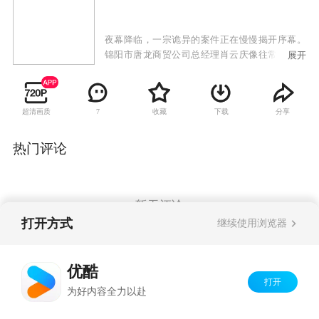
夜幕降临，一宗诡异的案件正在慢慢揭开序幕。
锦阳市唐龙商贸公司总经理肖云庆像往常一样悄
展开
无声息的离开了情人韦彩华的家，就在他走进电
梯的同时，一个与他穿戴完全一致的男人掏出了
打开韦彩华家门的钥匙，一声凄惨的叫喊声撕裂
超清画质
收藏
下载
分享
7
了繁华小区寂静的夜。刑警队正面临着前所未有
的挑战，精英们将会如何解决这场危机？
热门评论
暂无评论
打开方式
继续使用浏览器
Copyright©
2026
优酷 youku.com
版权所有
优酷
京ICP备06050721号-1
打开
为好内容全力以赴