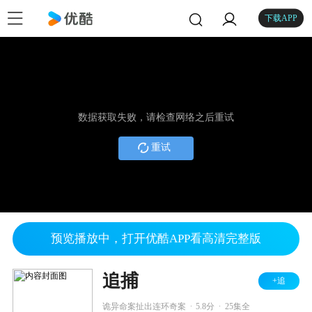
下载APP
数据获取失败，请检查网络之后重试
重试
预览播放中，打开优酷APP看高清完整版
追捕
+追
.
.
诡异命案扯出连环奇案
5.8分
25集全