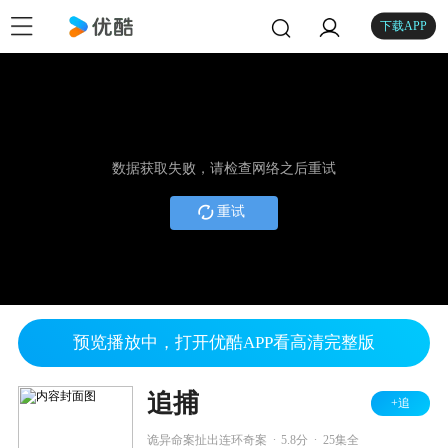
下载APP
数据获取失败，请检查网络之后重试
重试
预览播放中，打开优酷APP看高清完整版
追捕
+追
.
.
诡异命案扯出连环奇案
5.8分
25集全