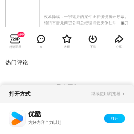
夜幕降临，一宗诡异的案件正在慢慢揭开序幕。
锦阳市唐龙商贸公司总经理肖云庆像往常一样悄
展开
无声息的离开了情人韦彩华的家，就在他走进电
梯的同时，一个与他穿戴完全一致的男人掏出了
打开韦彩华家门的钥匙，一声凄惨的叫喊声撕裂
超清画质
收藏
下载
分享
9
了繁华小区寂静的夜。刑警队正面临着前所未有
的挑战，精英们将会如何解决这场危机？
热门评论
暂无评论
打开方式
继续使用浏览器
Copyright©
2026
优酷 youku.com
版权所有
优酷
京ICP备06050721号-1
打开
为好内容全力以赴