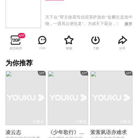
天下会”帮主雄霸笃信泥菩萨批命“金麟岂是池中
物，一遇风云便化龙”。为成天下霸业，遂收步惊
展开
云、聂风为徒。而与聂风同入“天下会”的断浪却
只能充当杂役，心怀不服的断浪不久即投奔堪
与“天下会”匹敌的“无双城”。聂风受命雄霸入"无
超清画质
收藏
下载
分享
1130
双城"密探，与侠女明月在较量中互生情愫，聂风
欲在明月成亲之夜将其带走，反遭"无双城"众合力
为你推荐
围杀，聂风明月一展"倾城之恋"剑威令"无双城"毁
于一旦，明月也葬身万丈深渊。
APP
APP
APP
43集全
13集全
24集全
凌云志
《少年歌行》回顾特辑
萦萦夙语亦难求