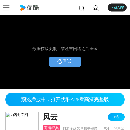
下载APP
数据获取失败，请检查网络之后重试
重试
预览播放中，打开优酷APP看高清完整版
风云
+追
.
.
高清经典
何润东赵文卓联手除魔
8.8分
44集全