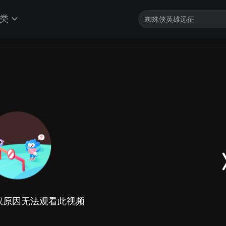
类
权原因无法观看此视频