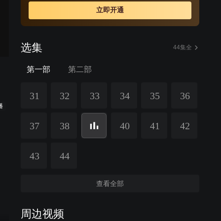
立即开通
选集
44集全
第一部
第二部
31
32
33
34
35
36
播
37
38
40
41
42
43
44
查看全部
周边视频