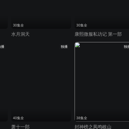
30集全
30集全
水月洞天
康熙微服私访记 第一部
独播
独播
独
40集全
38集全
萧十一郎
封神榜之凤鸣岐山