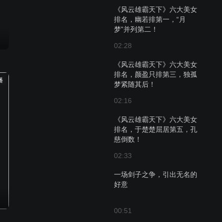
《风云雄霸天下》六大美女
排名，幽若排第一，“月
梦”并列第二！
02:28
《风云雄霸天下》六大美女
排名，颜盈只排第三，独孤
播
梦紧随其后！
02:16
《风云雄霸天下》六大美女
排名，于楚楚屈居第五，孔
慈倒数！
02:33
一场剑子之争，引出无名的
好意
00:51