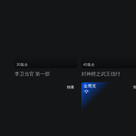
30集全
40集全
李卫当官 第一部
封神榜之武王伐纣
金鹰奖
独播