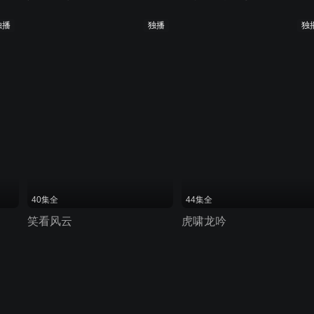
独播
独播
独
40集全
44集全
笑看风云
虎啸龙吟