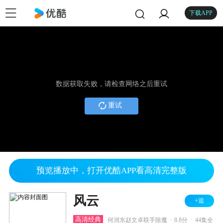
下载APP
数据获取失败，请检查网络之后重试
重试
预览播放中，打开优酷APP看高清完整版
风云
+追
.
.
高清经典
何润东赵文卓联手除魔
8.8分
44集全