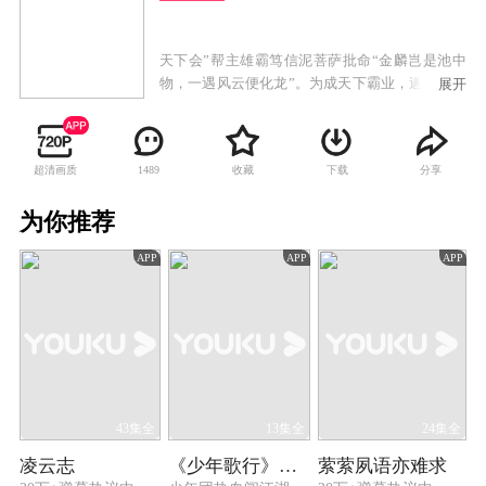
天下会”帮主雄霸笃信泥菩萨批命“金麟岂是池中
物，一遇风云便化龙”。为成天下霸业，遂收步惊
展开
云、聂风为徒。而与聂风同入“天下会”的断浪却
只能充当杂役，心怀不服的断浪不久即投奔堪
与“天下会”匹敌的“无双城”。聂风受命雄霸入"无
超清画质
收藏
下载
分享
1489
双城"密探，与侠女明月在较量中互生情愫，聂风
欲在明月成亲之夜将其带走，反遭"无双城"众合力
为你推荐
围杀，聂风明月一展"倾城之恋"剑威令"无双城"毁
于一旦，明月也葬身万丈深渊。
APP
APP
APP
43集全
13集全
24集全
凌云志
《少年歌行》回顾特辑
萦萦夙语亦难求