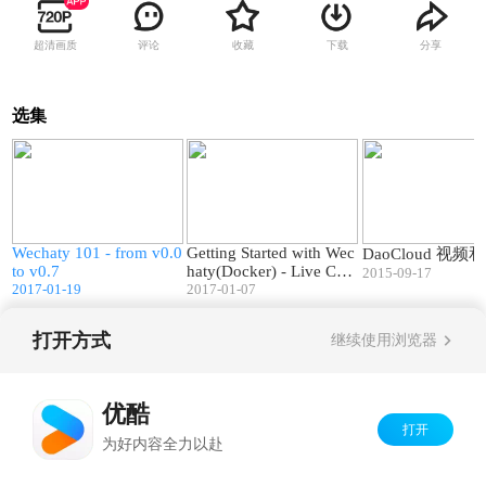
超清画质
评论
收藏
下载
分享
选集
0
47:07
16:08
Wechaty 101 - from v0.0
Getting Started with Wec
DaoCloud 视频
to v0.7
haty(Docker) - Live Cod
2015-09-17
2017-01-19
ing Tutorial
2017-01-07
打开方式
继续使用浏览器
Copyright©
2026
优酷 youku.com
版权所有
京ICP备06050721号-1
优酷
打开
为好内容全力以赴