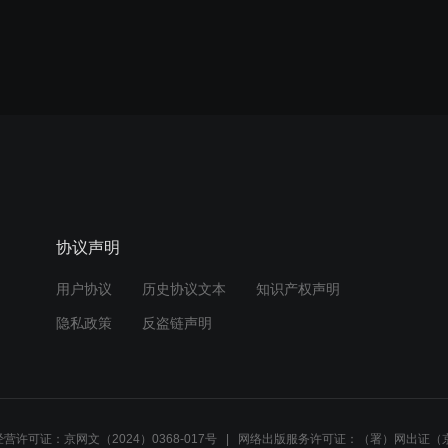
协议声明
用户协议
历史协议文本
知识产权声明
隐私政策
反盗链声明
营许可证：京网文（2024）0368-017号
网络出版服务许可证：（署）网出证（京