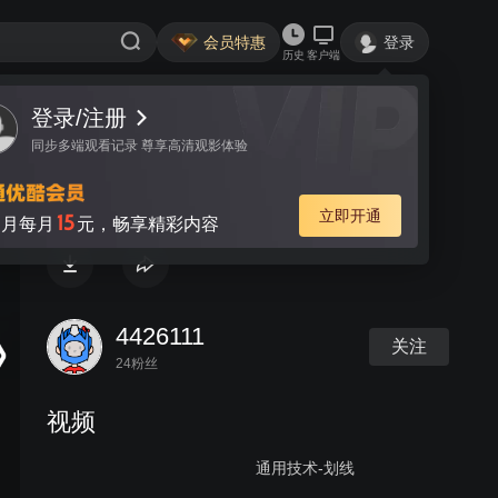
会员特惠
登录
历史
客户端
登录/注册
视频
讨论
同步多端观看记录 尊享高清观影体验
通用技术常用工具的介绍
立即开通
15
月每月
元，畅享精彩内容
4426111
关注
24粉丝
视频
通用技术-划线