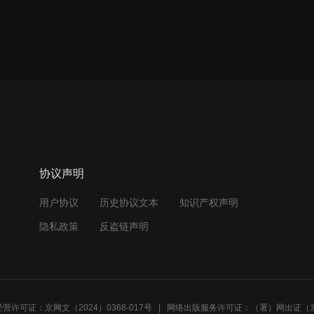
协议声明
用户协议
历史协议文本
知识产权声明
隐私政策
反盗链声明
营许可证：京网文（2024）0368-017号
网络出版服务许可证：（署）网出证（京