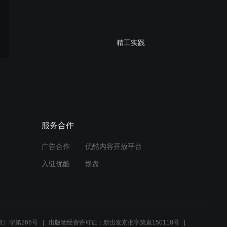
精工实践
金属材料的加工工艺
服务合作
广告合作
优酷内容开放平台
小木工相框的制作
入驻优酷
娱盘
通用技术常用工具的介绍
）字第266号
出版物经营许可证：新出发京批字第直150118号