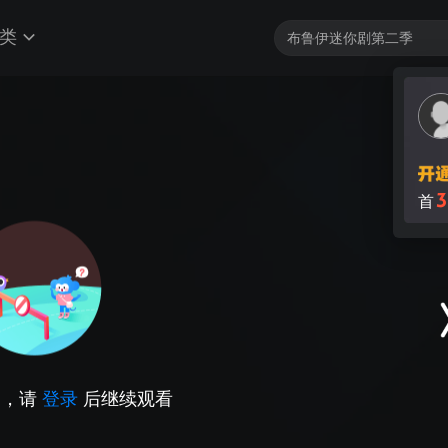
类
3
首
因，请
登录
后继续观看