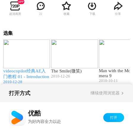
超清画质
收藏
下载
分享
22
选集
0
11:27
10:00
Man with the Mov
videocopilot经典AE入
The Smile(微笑)
mera 9
2010-12-26
p
门教程 01 - Introduction
2010-10-11
2010-12-28
打开方式
继续使用浏览器
Copyright©
2026
优酷 youku.com
版权所有
京ICP备06050721号-1
优酷
打开
为好内容全力以赴