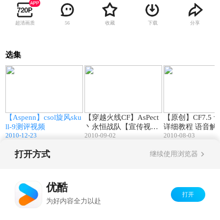
超清画质
收藏
下载
分享
56
选集
7
04:47
04:14
【Aspenn】csol旋风sku
【穿越火线CF】AsPect
【原创】CF7.5 
ll-9测评视频
丶永恒战队【宣传视
详细教程 语音解
2010-12-23
2010-09-02
2010-08-03
频】
（新手教程，高
喷）
打开方式
继续使用浏览器
Copyright©
2026
优酷 youku.com
版权所有
京ICP备06050721号-1
优酷
打开
为好内容全力以赴