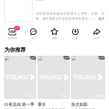
法证部高级化验师高彦博为人博学、冷静、机
智，曾经破获过许多曲折离奇的案件。他的好友
展开
古泽琛，是著名推理小说家，凭借着解剖尸体和
活体取证，为死者或受害人说话，把罪案的真相
呈现眼前。古泽琛同时又和法证部政府化验所技
超清画质
收藏
下载
分享
411
术员林汀汀共同经历了一段起伏的感情路，终于
有情人终成眷属。然而天有不测风云，就在幸福
为你推荐
即将来临之际，一宗牵涉国际毒贩的凶杀案却悄
然而至。
APP
APP
APP
32集全
28集全
24集全
白夜追凶 第一季
重生
执念如影