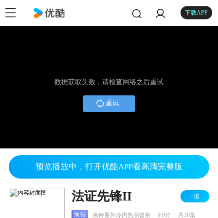
下载APP
数据获取失败，请检查网络之后重试
重试
预览播放中，打开优酷APP看高清完整版
法证先锋II
+追
.
.
预告
佘诗曼外冷内热演督察
9.0分
共30集