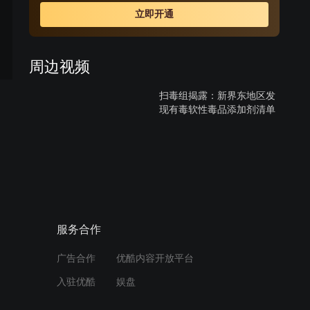
立即开通
周边视频
扫毒组揭露：新界东地区发
现有毒软性毒品添加剂清单
00:38
哥哥为弟复仇，在猩猩吧揭
露贩毒者真相
00:59
服务合作
哥哥的金奖背后：弟弟的爱
广告合作
优酷内容开放平台
与期许成为最大荣耀
入驻优酷
娱盘
01:13