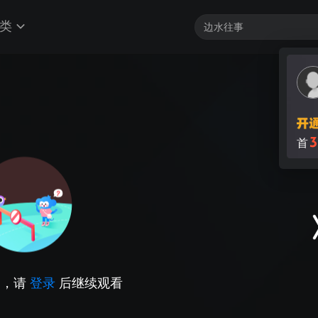
类
3
首
因，请
登录
后继续观看