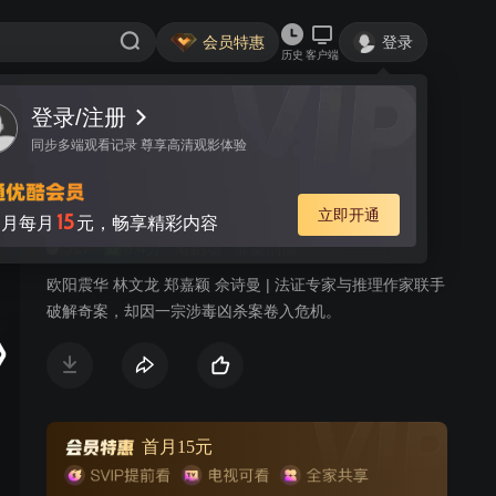
会员特惠
登录
历史
客户端
登录/注册
视频
讨论
131
同步多端观看记录 尊享高清观影体验
法证先锋II
粤语
简介
立即开通
15
月每月
元，畅享精彩内容
317
8.4分
港剧场
罪案刑侦
欧阳震华 林文龙 郑嘉颖 佘诗曼 | 法证专家与推理作家联手
破解奇案，却因一宗涉毒凶杀案卷入危机。
首月15元