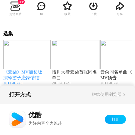
超清画质
收藏
下载
分享
18
选集
07:52
01:58
《云朵》MV加长版···
陆川大赞云朵首张同名
云朵同名单曲《
演绎游子恋家情结
单曲
MV预告
2011-01-23
2011-01-21
2011-01-20
打开方式
继续使用浏览器
Copyright©
2026
优酷 youku.com
版权所有
京ICP备06050721号-1
优酷
打开
为好内容全力以赴