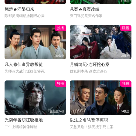
24集全
17集全
翘楚🔥涅槃归来
悬案🔥真案改编
陈都灵周翊然掀翻野心局
灭门逃犯竟变名作家
独播
独播
30集全
29集全
凡人修仙🩸异教叛徒
月鳞绮纪·连环挖心案
吴师叔大战门派奸细惨死
群妖剧本杀 画皮难画心
独播
独播
更新至34话
34集全
光阴年番💥狂吸祖地
以法之名🔍暂停离职
二牛上嘴啃神像脚趾
又怂又刚！洪亮接手死亡案