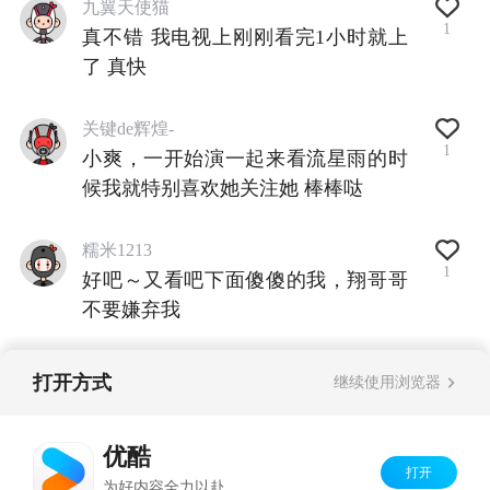
九翼天使猫
1
真不错 我电视上刚刚看完1小时就上
了 真快
关键de辉煌-
1
小爽，一开始演一起来看流星雨的时
候我就特别喜欢她关注她 棒棒哒
糯米1213
1
好吧～又看吧下面傻傻的我，翔哥哥
不要嫌弃我
打开方式
继续使用浏览器
查看全部评论
优酷
打开
Copyright©
2026
优酷 youku.com
版权所有
为好内容全力以赴