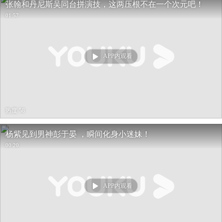
张翰和丹尼斯吴同台拼演技，这两压根不在一个次元吧！
01:57
APP内观看
热度 58
杨紫见到男神彭于晏 ，瞬间化身小迷妹！
00:20
APP内观看