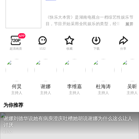
《快乐大本营》是湖南电视台一档综艺性娱乐节
目，节目开始采用全民娱乐的类型，经常邀请一
展开
些有特殊才能的人物，一些可爱的孩子来表演；
后又转为选秀节目，来选举其主持人；现在为嘉
宾访谈、游戏型的综艺节目，经常邀请大陆和港
超清画质
收藏
下载
分享
1532
台的知名艺人来访谈、游戏等，是湖南卫视的品
牌节目之一。
何炅
谢娜
李维嘉
杜海涛
吴昕
主持人
主持人
主持人
主持人
主持人
为你推荐
谢娜刘德华说她有病庾澄庆吐槽她胡说谢娜为什么这么让人
讨厌
01:32