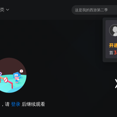
类
3
首
因，请
登录
后继续观看