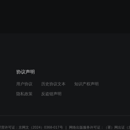
协议声明
用户协议
历史协议文本
知识产权声明
隐私政策
反盗链声明
营许可证：京网文（2024）0368-017号
网络出版服务许可证：（署）网出证（京