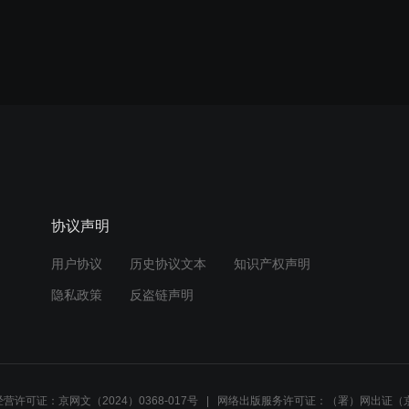
协议声明
用户协议
历史协议文本
知识产权声明
隐私政策
反盗链声明
营许可证：京网文（2024）0368-017号
网络出版服务许可证：（署）网出证（京