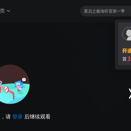
类
3
首
因，请
登录
后继续观看