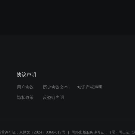
协议声明
用户协议
历史协议文本
知识产权声明
隐私政策
反盗链声明
营许可证：京网文（2024）0368-017号
网络出版服务许可证：（署）网出证（京