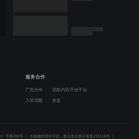
服务合作
广告合作
优酷内容开放平台
入驻优酷
娱盘
）字第266号
出版物经营许可证：新出发京批字第直150118号