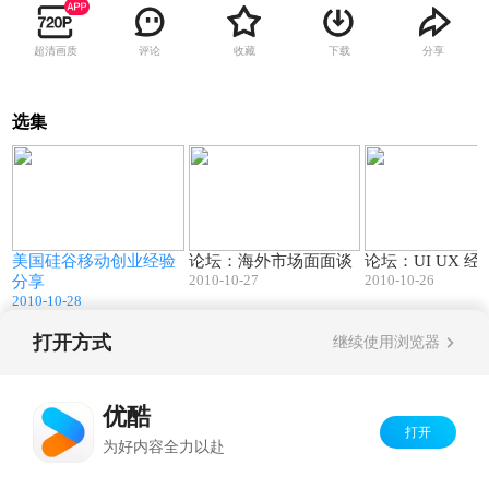
超清画质
评论
收藏
下载
分享
选集
1
46:40
38:30
美国硅谷移动创业经验
论坛：海外市场面面谈
论坛：UI UX 
2010-10-27
2010-10-26
分享
2010-10-28
打开方式
继续使用浏览器
Copyright©
2026
优酷 youku.com
版权所有
京ICP备06050721号-1
优酷
打开
为好内容全力以赴