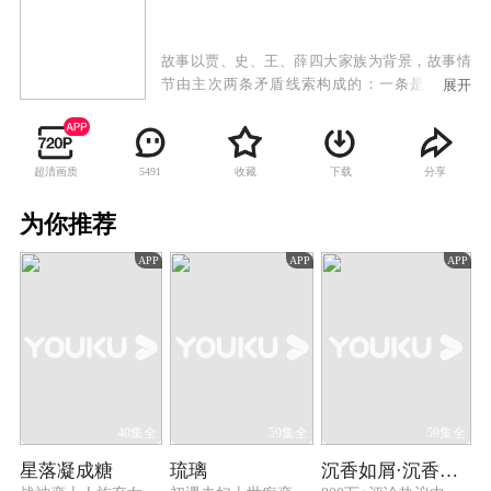
故事以贾、史、王、薛四大家族为背景，故事情
节由主次两条矛盾线索构成的：一条是以贾宝
展开
玉、林黛玉的爱情为中心，贯穿全书的主线。它
以贾、林争取爱情自由、婚姻自主和个性解放的
思想同封建制度、封建礼教之间的矛盾为线索，
超清画质
收藏
下载
分享
5491
以贾、林最后对封建制度和封建礼教的彻底背叛
和爱情的悲剧结局而告终。另一条则是以贾家的
为你推荐
兴衰为线索。
APP
APP
APP
40集全
59集全
59集全
星落凝成糖
琉璃
沉香如屑·沉香重华