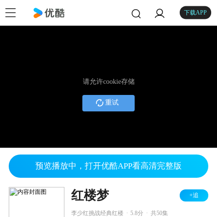
下载APP
请允许cookie存储
重试
预览播放中，打开优酷APP看高清完整版
红楼梦
+追
.
.
李少红挑战经典红楼
5.8分
共50集