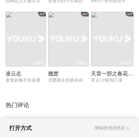
战神恋上人族弃女
初遇夫妇十世痴恋
800万+评论热议中
APP
APP
APP
43集全
24集全
40集全
凌云志
翘楚
天雷一部之春花秋月
废柴妖猴开挂逆袭
涅槃重生执棋改命
星云CP甜闯江湖
热门评论
打开方式
继续使用浏览器
暂无评论