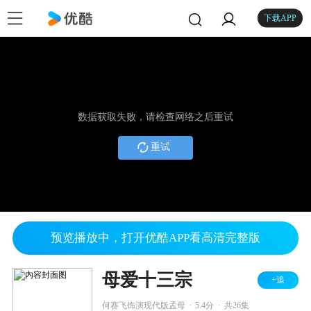
下载APP
数据获取失败，请检查网络之后重试
重试
预览播放中，打开优酷APP看高清完整版
母爱十三宗
+追
.
.
何赛飞饰演现代版孟母
5.4分
共26集