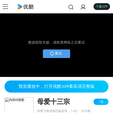
下载APP
数据获取失败，请检查网络之后重试
重试
预览播放中，打开优酷APP看高清完整版
母爱十三宗
+追
.
.
何赛飞饰演现代版孟母
5.4分
共26集