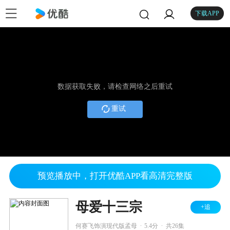
下载APP
数据获取失败，请检查网络之后重试
重试
预览播放中，打开优酷APP看高清完整版
母爱十三宗
+追
.
.
何赛飞饰演现代版孟母
5.4分
共26集