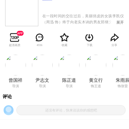
在一段时间的交往过后，美丽俏皮的女孩李凯仪
（周迅 饰）终于向老实木讷的男友郑继文（周俊
展开
伟 饰）坦白了一个小秘密，即她是一个指甲刀人
魔。所谓指甲刀人魔，是指对正常食物完全没有
兴趣，只能依靠吞食指甲刀来维持生命的特殊人
超清画质
收藏
下载
分享
4936
种。虽然匪夷所思，不过郑继文最终还是相信了
女友的话，并决定接受这个事实，两人的情感由
此愈加亲密。在此之后，李凯仪打算开一家指甲
刀专卖店，为所有的指甲刀人魔提供帮助……
本片为彭浩翔监制的“4+1”电影计划的首部短
片，根据彭浩翔的畅销小说集《破事儿》中的同
曾国祥
尹志文
陈正道
黄立行
朱雨
名小说改编。导演之一的曾国祥，是著名演员曾
导演
导演
导演
饰王道
饰张雷
志伟的儿子。