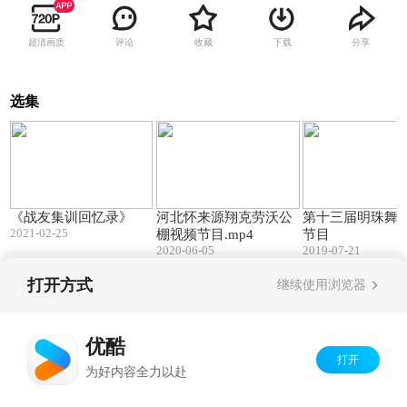
超清画质
评论
收藏
下载
分享
选集
18:18
16:00
《战友集训回忆录》
河北怀来源翔克劳沃公
第十三届明珠舞
2021-02-25
棚视频节目.mp4
节目
2020-06-05
2019-07-21
打开方式
继续使用浏览器
Copyright©
2026
优酷 youku.com
版权所有
京ICP备06050721号-1
优酷
打开
为好内容全力以赴