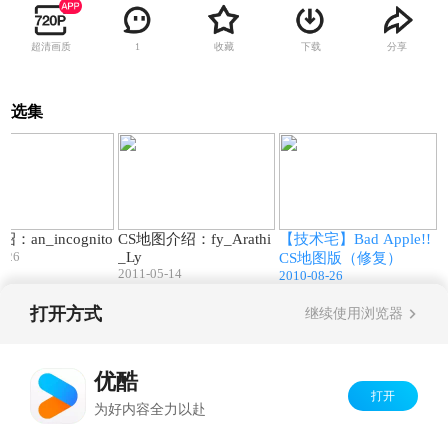
超清画质
收藏
下载
分享
1
选集
02:33
02:40
04:05
：an_incognito
CS地图介绍：fy_Arathi
【技术宅】Bad Apple!!
0-26
_Ly
CS地图版（修复）
2011-05-14
2010-08-26
打开方式
继续使用浏览器
Copyright©
2026
优酷 youku.com
版权所有
京ICP备06050721号-1
优酷
打开
为好内容全力以赴