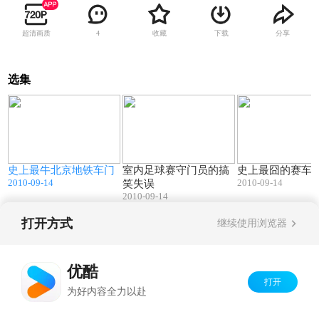
超清画质
收藏
下载
分享
4
选集
1
00:39
00:17
史上最牛北京地铁车门
室内足球赛守门员的搞
史上最囧的赛车
2010-09-14
2010-09-14
笑失误
2010-09-14
打开方式
继续使用浏览器
Copyright©
2026
优酷 youku.com
版权所有
京ICP备06050721号-1
优酷
打开
为好内容全力以赴