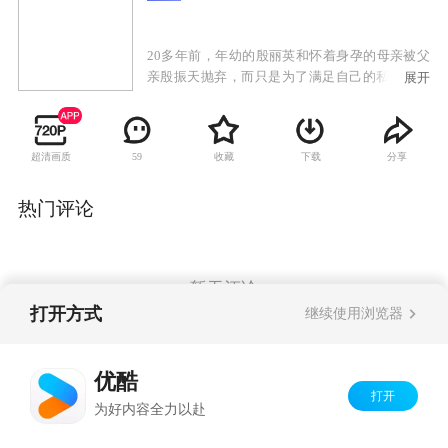
20多年前，年幼的殷丽英和怀着身孕的母亲被父
亲殷振天抛弃，而只是为了满足自己的私欲，和
展开
丽英母亲的好姐妹，当红明星沈秀琴在一起。被
父亲抛弃的殷丽英与母亲过着艰辛的日子，母亲
生下的弟弟也在饥寒交迫中夭折，母亲哭瞎了双
超清画质
收藏
下载
分享
59
眼，这些惨剧让幼年的丽英深深埋下了仇恨的种
子，从此开始计划复仇，她刻苦学习，拼命打
工，并选择了编剧专业作为大学主修专业，她深
热门评论
知一毕业，她的复仇计划便会开始实行。从小养
成坚韧沉着性格的丽英，虽然怀着仇恨的心理，
但并没有丧失善良独立的人格。为了复仇，她毅
然拒绝了豪门的求婚，她深知自己的一生的目标
暂无评论
只有一个。丽英第一步电视剧大获成功，她的声
打开方式
继续使用浏览器
明渐渐建立，带来的收入使得她和母亲的生活得
到改善，她一方面满足于和失明母亲的相依相
Copyright©
2026
优酷 youku.com
版权所有
守，一方面为等待复仇时机而煎熬。终于她的第
优酷
京ICP备06050721号-1
二部电视剧，她指明要沈秀琴来出演，并在拍摄
打开
为好内容全力以赴
过程中想方设法羞辱她。