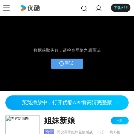
下载APP
数据获取失败，请检查网络之后重试
重试
预览播放中，打开优酷APP看高清完整版
姐妹新娘
+追
.
.
预告
同父异母姐妹花情感战
7.2分
共35集