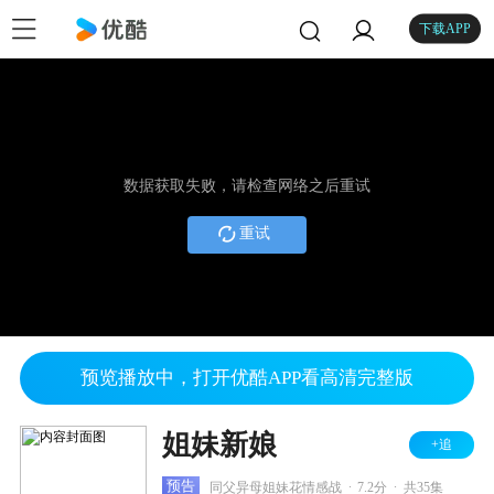
下载APP
数据获取失败，请检查网络之后重试
重试
预览播放中，打开优酷APP看高清完整版
姐妹新娘
+追
.
.
预告
同父异母姐妹花情感战
7.2分
共35集