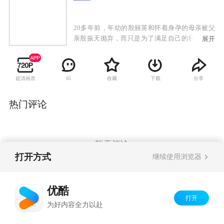
20多年前，年幼的殷丽英和怀着身孕的母亲被父
亲殷振天抛弃，而只是为了满足自己的私欲，和
展开
丽英母亲的好姐妹，当红明星沈秀琴在一起。被
父亲抛弃的殷丽英与母亲过着艰辛的日子，母亲
生下的弟弟也在饥寒交迫中夭折，母亲哭瞎了双
超清画质
收藏
下载
分享
65
眼，这些惨剧让幼年的丽英深深埋下了仇恨的种
子，从此开始计划复仇，她刻苦学习，拼命打
工，并选择了编剧专业作为大学主修专业，她深
热门评论
知一毕业，她的复仇计划便会开始实行。从小养
成坚韧沉着性格的丽英，虽然怀着仇恨的心理，
但并没有丧失善良独立的人格。为了复仇，她毅
然拒绝了豪门的求婚，她深知自己的一生的目标
暂无评论
只有一个。丽英第一步电视剧大获成功，她的声
打开方式
继续使用浏览器
明渐渐建立，带来的收入使得她和母亲的生活得
到改善，她一方面满足于和失明母亲的相依相
Copyright©
2026
优酷 youku.com
版权所有
守，一方面为等待复仇时机而煎熬。终于她的第
优酷
京ICP备06050721号-1
二部电视剧，她指明要沈秀琴来出演，并在拍摄
打开
为好内容全力以赴
过程中想方设法羞辱她。