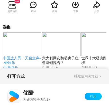
超清画质
收藏
下载
分享
1090
选集
8
02:54
02:00
中国达人秀：天籁童声-
意大利网友翻唱狮子座,
世界十大经典跑
-钟辰乐
曾哥惭愧否？
榜
2010-09-07
2010-08-14
2010-08-13
打开方式
继续使用浏览器
Copyright©
2026
优酷 youku.com
版权所有
京ICP备06050721号-1
优酷
打开
为好内容全力以赴