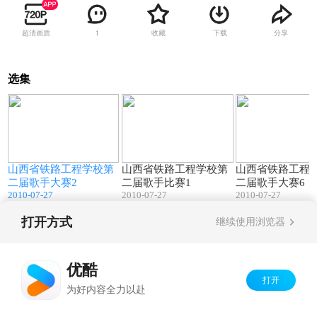
超清画质
收藏
下载
分享
1
选集
9
27:50
27:03
0
山西省铁路工程学校第
山西省铁路工程学校第
山西省铁路工程
二届歌手大赛2
二届歌手比赛1
二届歌手大赛6
2010-07-27
2010-07-27
2010-07-27
打开方式
继续使用浏览器
Copyright©
2026
优酷 youku.com
版权所有
京ICP备06050721号-1
优酷
打开
为好内容全力以赴