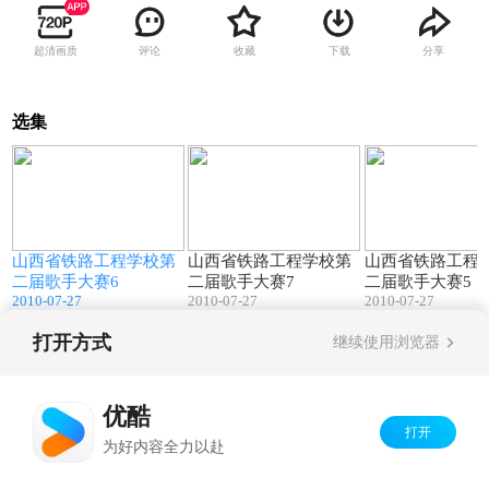
超清画质
评论
收藏
下载
分享
选集
3
04:43
02:51
山西省铁路工程学校第
山西省铁路工程学校第
山西省铁路工程
二届歌手大赛6
二届歌手大赛7
二届歌手大赛5
2010-07-27
2010-07-27
2010-07-27
打开方式
继续使用浏览器
Copyright©
2026
优酷 youku.com
版权所有
京ICP备06050721号-1
优酷
打开
为好内容全力以赴