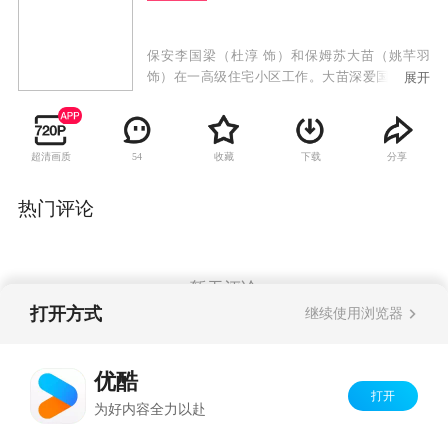
保安李国梁（杜淳 饰）和保姆苏大苗（姚芊羽
饰）在一高级住宅小区工作。大苗深爱国梁，多
展开
次表示爱意，国梁也爱她，可是不敢接受，因为
国梁在八岁时遭遇过严重车祸，父母双亡，他的
脑部受伤留下了后遗症，常常发病，随时会瘫痪
超清画质
收藏
下载
分享
54
和死亡，他不想拖累大苗。国梁二十年来一直寻
找凶手却苦无结果，却不知道小区里搬来的新住
户乐静园就是当年车祸的肇事者。国梁在一次又
热门评论
一次履行保安的职责时救了乐家的儿女。乐静园
深感罪孽深重，为了弥补当年的过失，用荣华富
贵来补偿国梁，国梁坚定拒绝了。最终大苗的正
义和勇敢与国梁的坚强和执着，用法律手段捍卫
暂无评论
了自己的合法权益，用人格魅力感化了凶手，使
打开方式
继续使用浏览器
他踏上了自首之路。大苗和国梁用自尊、自信、
自爱、自强的信念赢得了友情、亲情和爱情，赢
Copyright©
2026
优酷 youku.com
版权所有
得了社会的尊重和赞许。
优酷
京ICP备06050721号-1
打开
为好内容全力以赴