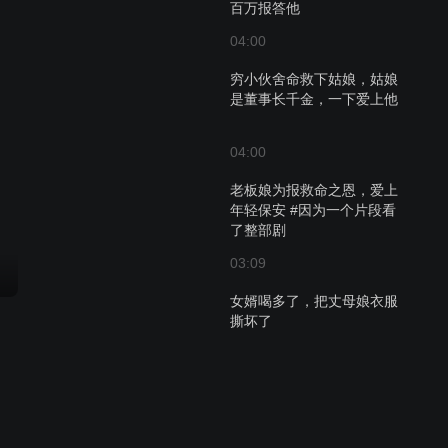
百万报答他
04:00
穷小伙舍命救下姑娘，姑娘
是董事长千金，一下爱上他
04:00
老板娘为报救命之恩，爱上
年轻保安 #因为一个片段看
了整部剧
03:09
女婿喝多了，把丈母娘衣服
撕坏了
03:09
保安救了姑娘一命，谁知姑
娘是总经理，一下子爱上他