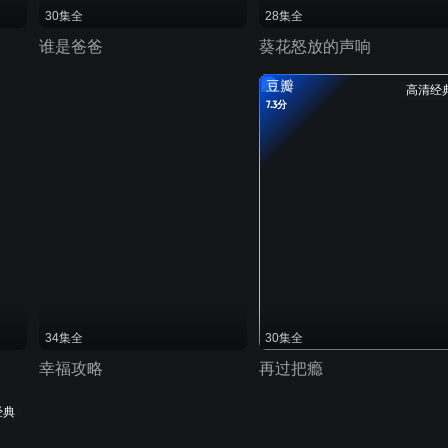
30集全
28集全
谁是爸爸
葵花怒放的声响
豆瓣
高清经
7.3分
34集全
30集全
幸福攻略
再过把瘾
经典