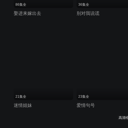
86集全
36集全
娶进来嫁出去
别对我说谎
21集全
23集全
迷情姐妹
爱情句号
高清