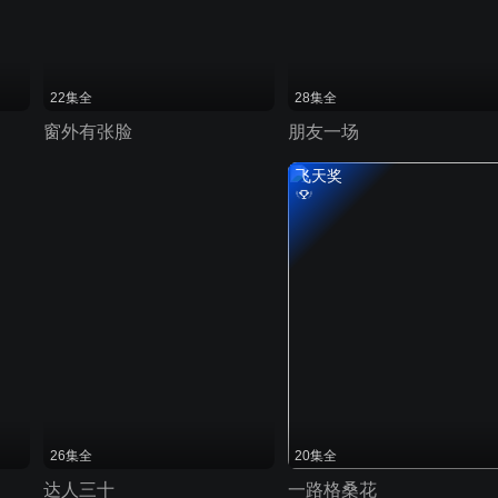
22集全
28集全
窗外有张脸
朋友一场
飞天奖
26集全
20集全
达人三十
一路格桑花