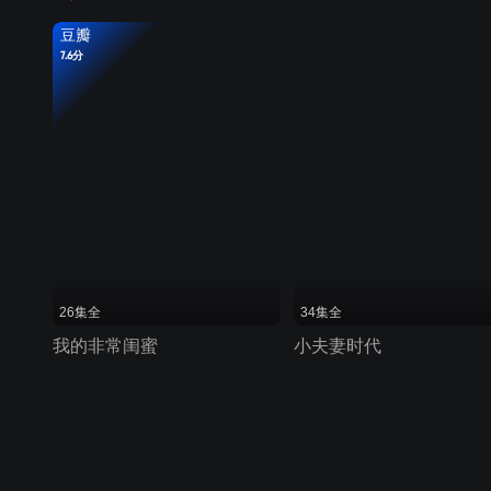
豆瓣
7.6分
26集全
34集全
我的非常闺蜜
小夫妻时代