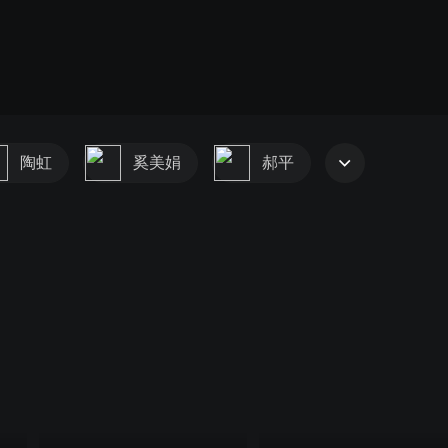
陶虹
奚美娟
郝平