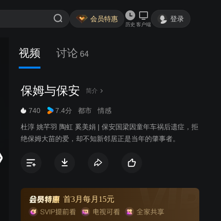
会员特惠
登录
历史
客户端
视频
讨论
64
保姆与保安
简介
740
7.4分
都市
情感
杜淳 姚芊羽 陶虹 奚美娟 | 保安国梁因童年车祸后遗症，拒
绝保姆大苗的爱，却不知新邻居正是当年的肇事者。
首3月每月15元