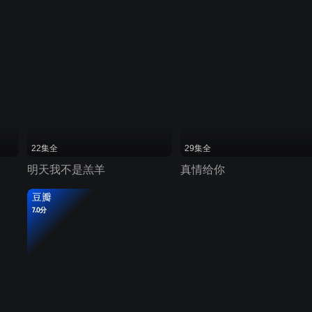
22集全
29集全
明天我不是羔羊
真情给你
豆瓣
7.0分