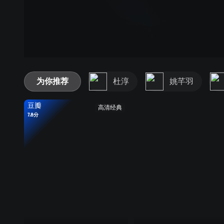
为你推荐
杜淳
姚芊羽
豆瓣
高清经典
7.8分