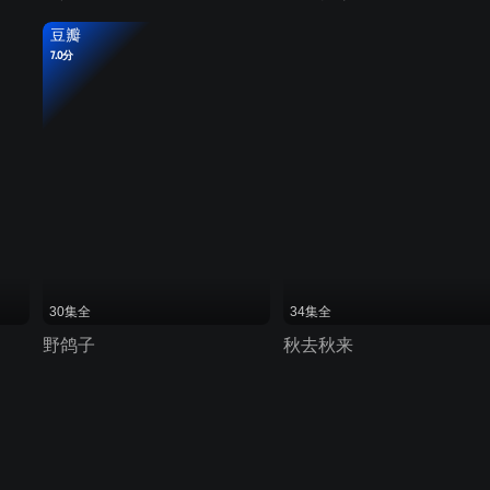
豆瓣
7.0分
30集全
34集全
野鸽子
秋去秋来