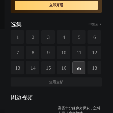
立即开通
选集
33集全
1
2
3
4
5
6
7
8
9
10
11
12
13
14
15
16
18
查看全部
周边视频
富婆十分嫌弃穷保安，怎料