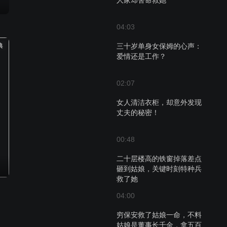
人家却舍命救她
04:03
典
三十岁单身女保姆的心声：
爱情还是工作？
02:07
女人清洁衣柜，却意外发现
丈夫的秘密！
00:48
二十层楼高的铁窗掉落差点
砸到姑娘，关键时刻特种兵
救了她
04:00
穷保安救了姑娘一命，不料
姑娘是董事长千金，拿五百