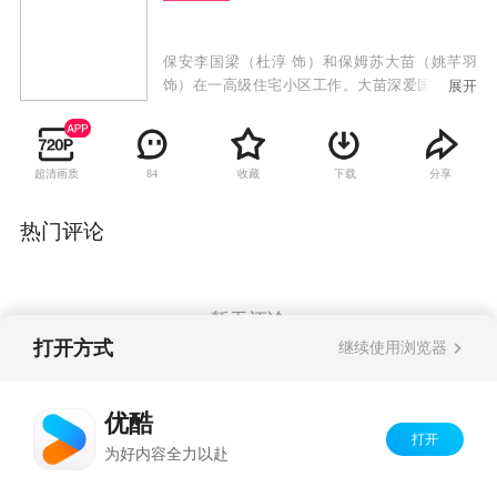
保安李国梁（杜淳 饰）和保姆苏大苗（姚芊羽
饰）在一高级住宅小区工作。大苗深爱国梁，多
展开
次表示爱意，国梁也爱她，可是不敢接受，因为
国梁在八岁时遭遇过严重车祸，父母双亡，他的
脑部受伤留下了后遗症，常常发病，随时会瘫痪
超清画质
收藏
下载
分享
84
和死亡，他不想拖累大苗。国梁二十年来一直寻
找凶手却苦无结果，却不知道小区里搬来的新住
户乐静园就是当年车祸的肇事者。国梁在一次又
热门评论
一次履行保安的职责时救了乐家的儿女。乐静园
深感罪孽深重，为了弥补当年的过失，用荣华富
贵来补偿国梁，国梁坚定拒绝了。最终大苗的正
义和勇敢与国梁的坚强和执着，用法律手段捍卫
暂无评论
了自己的合法权益，用人格魅力感化了凶手，使
打开方式
继续使用浏览器
他踏上了自首之路。大苗和国梁用自尊、自信、
自爱、自强的信念赢得了友情、亲情和爱情，赢
Copyright©
2026
优酷 youku.com
版权所有
得了社会的尊重和赞许。
优酷
京ICP备06050721号-1
打开
为好内容全力以赴