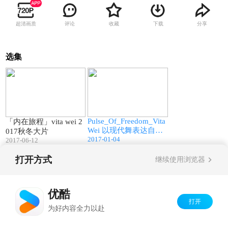
超清画质
评论
收藏
下载
分享
选集
01:21
01:33
Pulse_Of_Freedom_Vita
「内在旅程」vita wei 2
Wei 以现代舞表达自由
017秋冬大片
2017-01-04
精神
2017-06-12
打开方式
继续使用浏览器
Copyright©
2026
优酷 youku.com
版权所有
京ICP备06050721号-1
优酷
打开
为好内容全力以赴