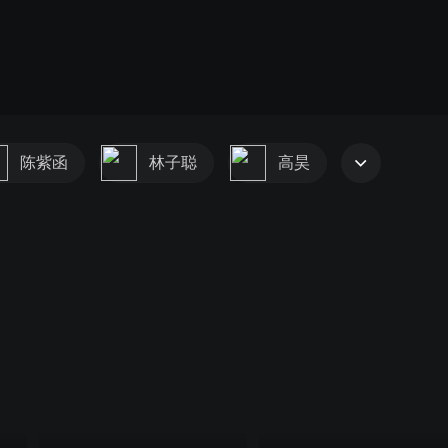
陈紫函
林子聪
高昊