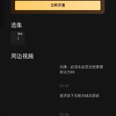
己智慧，与以大鹏为代表的丑恶势力和现象斗智、斗勇，
立即开通
拯救百姓于苦难，其传奇故事被世世代代广为传颂。
选集
预告
1
周边视频
活佛：必清生起歪念想要拥
有法力69
04:06
道济设下石敢当镇压群妖
02:48