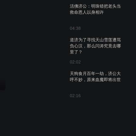
活佛济公：明珠错把老头当
救命恩人以身相许
04:38
道济为了寻找天山雪莲遭骂
负心汉，那么闫涛究竟去哪
里了？
02:02
天狗食月百年一劫，济公大
呼不妙，原来血魔即将出世
02:16
秦家庄遭到娃娃的破坏，一
询问才知道她是另有苦衷
03:11