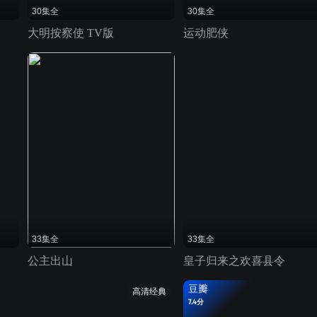
30集全
30集全
大明按察使 TV版
运动肥侠
33集全
33集全
公主出山
皇子归来之欢喜县令
豆瓣
高清经典
7.4分