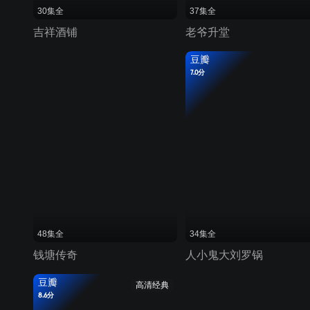
30集全
37集全
吉祥酒铺
老爷升堂
豆瓣
7.0分
48集全
34集全
钱塘传奇
人小鬼大刘罗锅
豆瓣
高清经典
8.6分