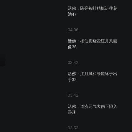
活佛：陈亮被蛙精抓进莲花
池47
04:06
活佛：杨仙梅烧毁江月凤画
像36
03:42
活佛：江月凤和绿姬终于出
手32
03:42
活佛：道济元气大伤下陷入
昏迷
03:52