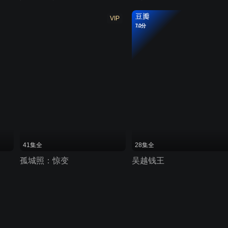
豆瓣
VIP
7.0分
41集全
28集全
孤城照：惊变
吴越钱王