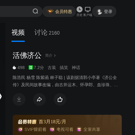
会员特惠
登录
历史
客户端
视频
讨论
2160
活佛济公
简介
498
7.2分
古装
搞笑
神话
陈浩民 杨雪 陈紫函 林子聪 | 该剧据清郭小亭著《济公全
传》及民间故事改编，由古井运木、怀孕郎、血珍珠、挖
心、鬼母、天雷报、好媳妇、胭脂泪8个故事组成。传说前
世为降龙尊者的济公降生到善人李茂春家中，取名李修
缘，后投身灵隐寺，自号“济癫”。“济癫”不限佛门清规戒
律，行为“异常”实心存大善，除恶扬善，被百姓奉为“圣
僧”、“活佛”。而与降龙罗汉素有过节的大鹏，逃离仙界后
首3月18元/月
带领弟子九尾狐白灵、黑风对济公进行报复。济公运用自