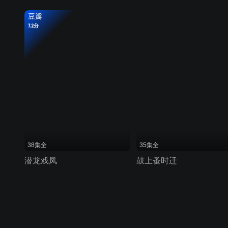
豆瓣
7.2分
38集全
35集全
潜龙戏凤
鼓上蚤时迁