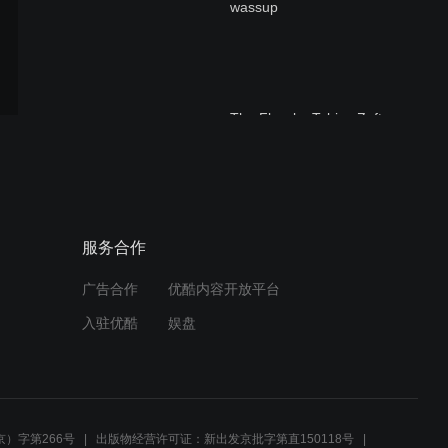
wassup
The Flow by Tobias Zaft
Heartbeat by Tobias Zaft
服务合作
广告合作
优酷内容开放平台
入驻优酷
娱盘
HAND IN HAND |
interaktive
Medieninstallation Zaft
）字第266号
出版物经营许可证：新出发京批字第直150118号