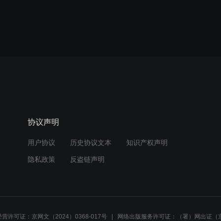
协议声明
用户协议
历史协议文本
知识产权声明
隐私政策
反盗链声明
营许可证：京网文（2024）0368-017号
网络出版服务许可证：（署）网出证（京