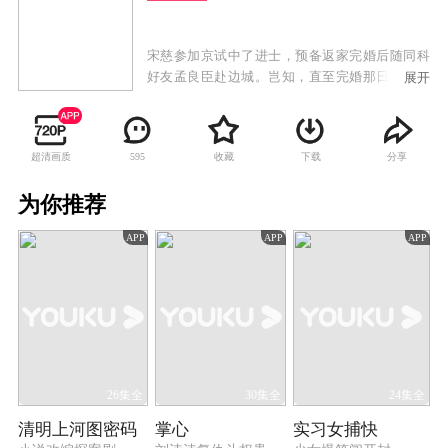
宋慈参加京试中了进士，预备返家完婚后随同科
好友孟良臣赴边城。岂知，直至完婚那日，宋慈
展开
父亲宋巩依旧未归家。两位新人正拜堂之际，一
辆马车却载回了父亲的遗体，宋巩一生从事刑狱
审戡，从未出错，却因一次误判人命功亏一篑，
超清画质
收藏
下载
分享
595
这是以死谢罪，还留下遗书禁止宋门后代涉足刑
狱。 岂料，祸不单行，孟良臣在上任途中被谋杀
为你推荐
的噩耗传回。在母亲的劝导下，宋慈动身边城，
为挚友查明了案情，还他清白。由此，宋慈被破
APP
APP
APP
格提升为大理寺正六品主事，后又被任命外省提
点刑狱。宋慈接连查明侦破了“太平县冤案”、“李
府连环案”、“毛竹坞案”、“城南井尸案”、“遗扇嫁
祸案”、“梁雨生命案”、“李玉姑失踪案”等一桩又
一桩的悬案。
26集全
30集全
24集全
清明上河图密码
掌心
实习女捕快