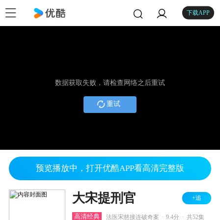
下载APP
数据获取失败，请检查网络之后重试
重试
预览播放中，打开优酷APP看高清完整版
大宋提刑官
+追
.
.
高清经典
法医宋慈接连破奇案
9.4分
共52集