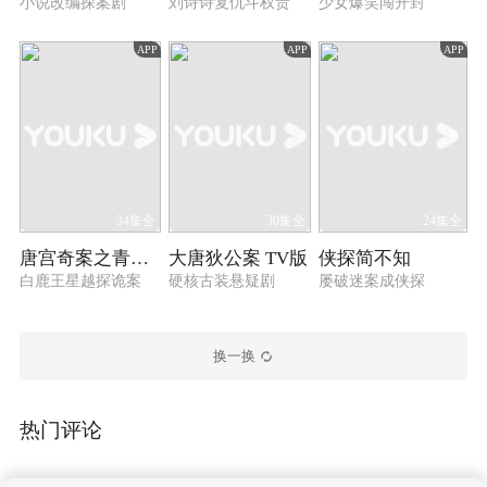
小说改编探案剧
刘诗诗复仇斗权贵
少女爆笑闯开封
APP
APP
APP
34集全
30集全
24集全
唐宫奇案之青雾风鸣
大唐狄公案 TV版
侠探简不知
白鹿王星越探诡案
硬核古装悬疑剧
屡破迷案成侠探
换一换
热门评论