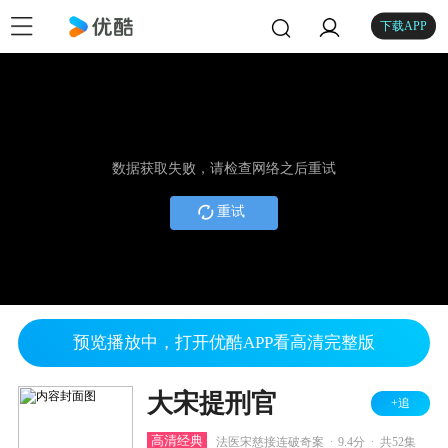
下载APP
数据获取失败，请检查网络之后重试
重试
预览播放中，打开优酷APP看高清完整版
大宋提刑官
+追
.
.
高清经典
法医宋慈接连破奇案
9.4分
共52集