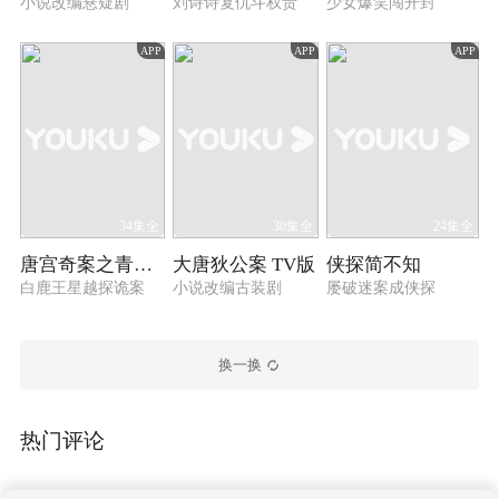
小说改编悬疑剧
刘诗诗复仇斗权贵
少女爆笑闯开封
APP
APP
APP
34集全
30集全
24集全
唐宫奇案之青雾风鸣
大唐狄公案 TV版
侠探简不知
白鹿王星越探诡案
小说改编古装剧
屡破迷案成侠探
换一换
热门评论