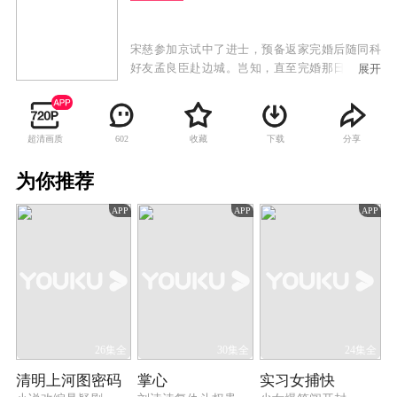
宋慈参加京试中了进士，预备返家完婚后随同科
好友孟良臣赴边城。岂知，直至完婚那日，宋慈
展开
父亲宋巩依旧未归家。两位新人正拜堂之际，一
辆马车却载回了父亲的遗体，宋巩一生从事刑狱
审戡，从未出错，却因一次误判人命功亏一篑，
超清画质
收藏
下载
分享
602
这是以死谢罪，还留下遗书禁止宋门后代涉足刑
狱。 岂料，祸不单行，孟良臣在上任途中被谋杀
为你推荐
的噩耗传回。在母亲的劝导下，宋慈动身边城，
为挚友查明了案情，还他清白。由此，宋慈被破
APP
APP
APP
格提升为大理寺正六品主事，后又被任命外省提
点刑狱。宋慈接连查明侦破了“太平县冤案”、“李
府连环案”、“毛竹坞案”、“城南井尸案”、“遗扇嫁
祸案”、“梁雨生命案”、“李玉姑失踪案”等一桩又
一桩的悬案。
26集全
30集全
24集全
清明上河图密码
掌心
实习女捕快