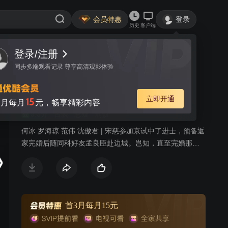
会员特惠
登录
历史
客户端
登录/注册
视频
讨论
737
同步多端观看记录 尊享高清观影体验
大宋提刑官
简介
立即开通
15
月每月
元，畅享精彩内容
9.3分
古装
悬疑
刑侦
何冰 罗海琼 范伟 沈傲君 | 宋慈参加京试中了进士，预备返
家完婚后随同科好友孟良臣赴边城。岂知，直至完婚那
日，宋慈父亲宋巩依旧未归家。两位新人正拜堂之际，一
辆马车却载回了父亲的遗体，宋巩一生从事刑狱审戡，从
未出错，却因一次误判人命功亏一篑，这是以死谢罪，还
留下遗书禁止宋门后代涉足刑狱。 岂料，祸不单行，孟良
臣在上任途中被谋杀的噩耗传回。在母亲的劝导下，宋慈
首3月每月15元
动身边城，为挚友查明了案情，还他清白。由此，宋慈被