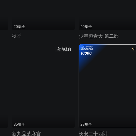
20集全
40集全
秋香
少年包青天 第二部
热度破
高清经典
VI
35集全
28集全
新九品芝麻官
长安二十四计