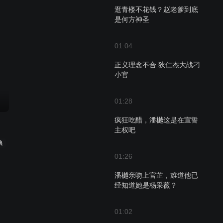
逛青楼不花钱？赵老爹到底
是何方神圣
01:04
正义理念不合 狄仁杰大战刁
小官
01:28
疯狂吃醋，潘樾这是在宣誓
主权吧
典
01:26
潘樾亲吻上官芷，难道他已
经知道她是杨采薇？
01:02