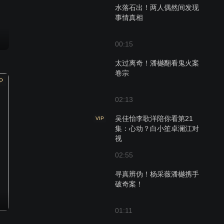
水落石出！两人偶然间发现
事情真相
00:15
太过离奇！潘樾翻看鬼火案
卷宗
P
02:13
吴佳怡李歌洋陪你看第21
VIP
集：心动？白小笙卓澜江对
视
02:55
寻真辨伪！杨采薇潘樾携手
破奇案！
01:11