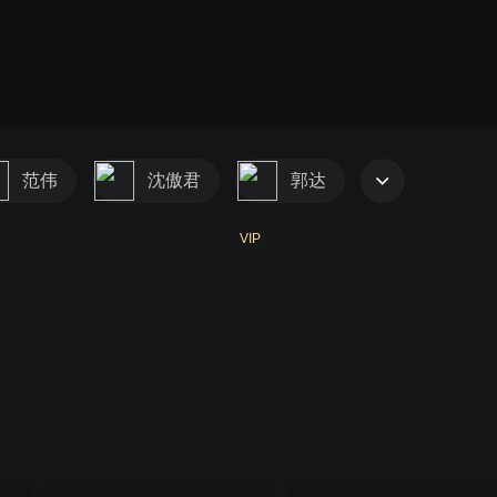
范伟
沈傲君
郭达
VIP