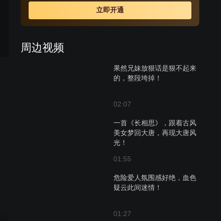
破格提升为大理寺正六品主事，后又被任命外省提点刑
立即开通
狱。宋慈接连查明侦破了“太平县冤案”、“李府连环案”、“毛
竹坞案”、“城南井尸案”、“遗扇嫁祸案”、“梁雨生命案”、“李
玉姑失踪案”等一桩又一桩的悬案。
周边视频
果然兄妹放狠话是狠不起来
的，整段垮掉！
02:07
一首《长相思》，跟着古风
美女梦回大唐，再现大唐风
光！
01:55
危险爱人氛围感好绝，血色
疑云此间迷情！
01:27