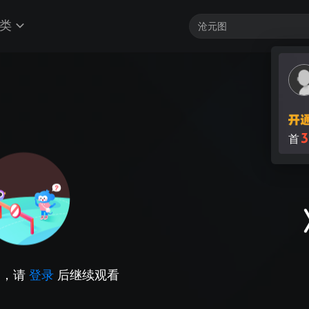
类
3
首
因，请
登录
后继续观看