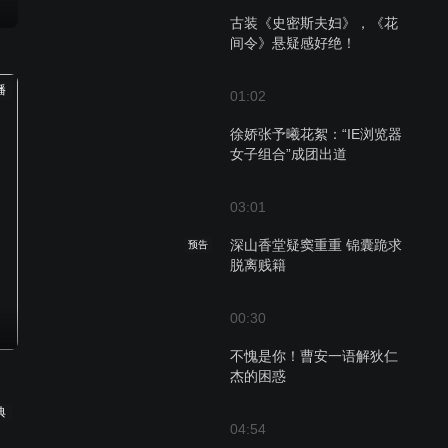
古装《史密斯夫妇》，《花
间令》悬疑感好绝！
播
01:02
徐娇张予曦花絮：“IE浏览器
女子组合”成团出道
03:01
深山香堂疑窦重重 锦囊跪求
预告
脱离贱籍
00:30
不愧是你！曹安一语解狄仁
杰的困惑
典
04:54