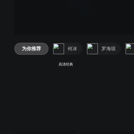
为你推荐
何冰
罗海琼
高清经典