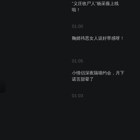
“义庄收尸人”杨采薇上线
啦！
01:00
鞠婧祎恶女人设好带感呀！
01:05
小情侣深夜隔墙约会，月下
诺言甜晕了
01:03