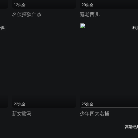
12集全
20集全
名侦探狄仁杰
寇老西儿
经典
独
22集全
25集全
新女驸马
少年四大名捕
高清经