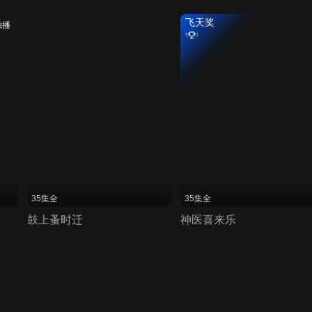
飞天奖
独播
35集全
35集全
鼓上蚤时迁
神医喜来乐